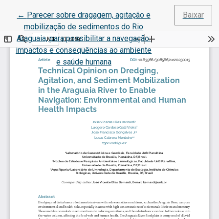
Voltar aos Detalhes do Artigo
←
Parecer sobre dragagem, agitação e
Baixar
mobilização de sedimentos do Rio
Araguaia, para possibilitar a navegação:
impactos e consequências ao ambiente
e saúde humana