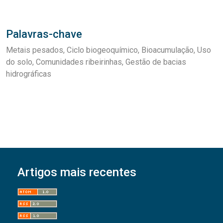
Palavras-chave
Metais pesados
Ciclo biogeoquímico
Bioacumulação
Uso
do solo
Comunidades ribeirinhas
Gestão de bacias
hidrográficas
Artigos mais recentes