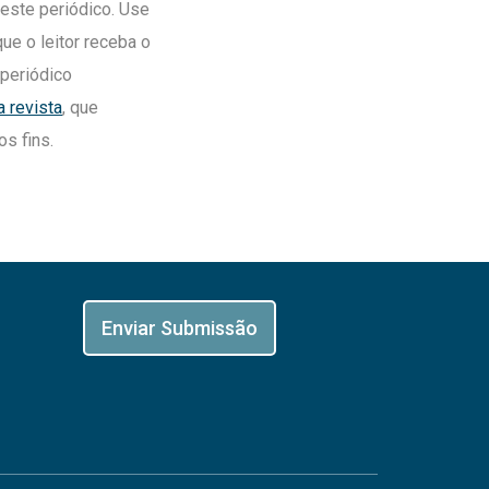
deste periódico. Use
que o leitor receba o
 periódico
 revista
, que
s fins.
Enviar Submissão