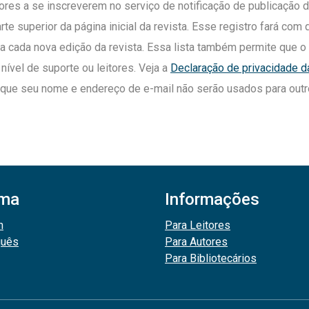
ores a se inscreverem no serviço de notificação de publicação 
arte superior da página inicial da revista. Esse registro fará com 
ra cada nova edição da revista. Essa lista também permite que o
 nível de suporte ou leitores. Veja a
Declaração de privacidade da
s que seu nome e endereço de e-mail não serão usados para outro
oma
Informações
h
Para Leitores
guês
Para Autores
Para Bibliotecários