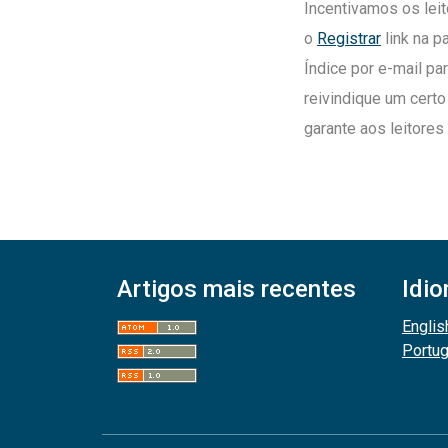
Incentivamos os leit
o
Registrar
link na p
Índice por e-mail pa
reivindique um certo
garante aos leitore
Artigos mais recentes
Idi
Englis
Portu