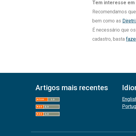
Tem interesse em 
Recomendamos que l
bem como as
Diretr
É necessário que os
cadastro, basta
faze
Artigos mais recentes
Idi
Englis
Portu