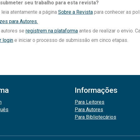
submeter seu trabalho para esta revista?
eia atentamente a página
Sobre a Revista
para conhecer as pol
izes para Autores.
 autores se
registrem na plataforma
antes de realizar o envio. 
r login
e iniciar o processo de submissão em cinco etapas.
oma
Informações
h
Para Leitores
guês
Para Autores
Para Bibliotecários