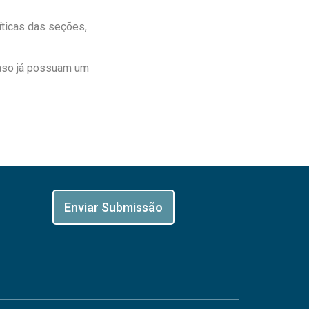
íticas das seções,
Caso já possuam um
Enviar Submissão