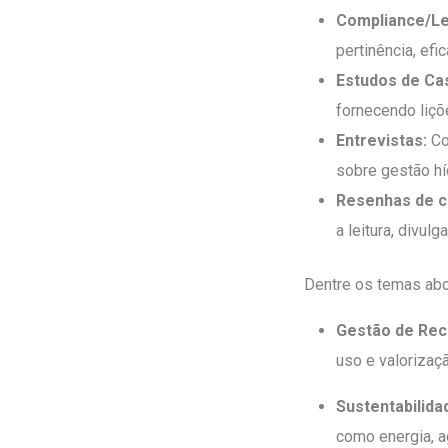
Compliance/Le
pertinência, efi
Estudos de Ca
fornecendo liçõ
Entrevistas:
Co
sobre gestão hí
Resenhas de 
a leitura, divu
Dentre os temas ab
Gestão de Rec
uso e valorizaç
Sustentabilida
como energia, ag