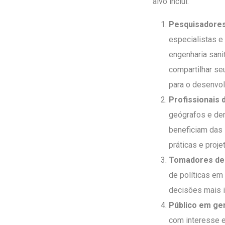
alvo inclui:
Pesquisadores
especialistas e
engenharia sanit
compartilhar se
para o desenvo
Profissionais 
geógrafos e dem
beneficiam das 
práticas e proje
Tomadores de 
de políticas em
decisões mais i
Público em ge
com interesse e