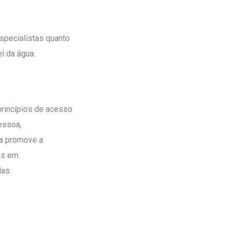
especialistas quanto
l da água.
princípios de acesso
essoa,
ca promove a
es em
as.