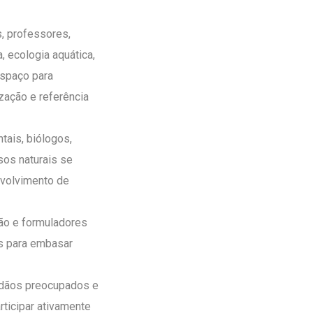
, professores,
, ecologia aquática,
espaço para
zação e referência
tais, biólogos,
sos naturais se
nvolvimento de
ão e formuladores
os para embasar
dadãos preocupados e
ticipar ativamente