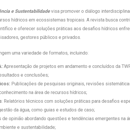
ncia e Sustentabilidade
visa promover o diálogo interdisciplin
rsos hídricos em ecossistemas tropicais. A revista busca contri
tífico e oferecer soluções práticas aos desafios hídricos enfr
sadores, gestores públicos e privados.
ngem uma variedade de formatos, incluindo:
A:
Apresentação de projetos em andamento e concluídos da TWR
esultados e conclusões;
ficos:
Publicações de pesquisas originais, revisões sistemátic
onhecimento na área de recursos hídricos;
s
: Relatórios técnicos com soluções práticas para desafios esp
gestão da água, como guias e estudos de caso;
s de opinião abordando questões e tendências emergentes na á
ambiente e sustentabilidade;