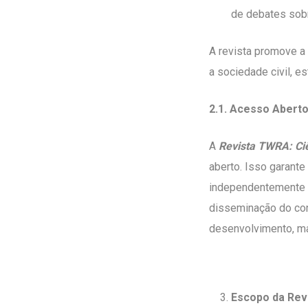
de debates sobr
A revista promove a 
a sociedade civil, e
2.1.
Acesso Abert
A
Revista TWRA: Ciê
aberto. Isso garant
independentemente d
disseminação do con
desenvolvimento, ma
Escopo da Revi