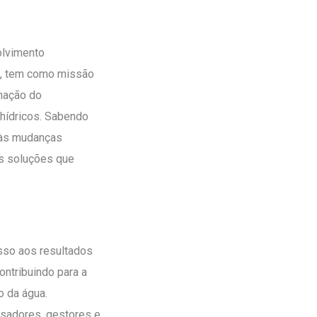
olvimento
), tem como missão
inação do
hídricos. Sabendo
e às mudanças
as soluções que
esso aos resultados
ontribuindo para a
o da água.
isadores, gestores e