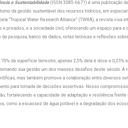
ência e Sustentabilidade
(ISSN 3085-6671) é uma publicação ded
 torno da gestão sustentável dos recursos hídricos, em especi
 pela “Tropical Water Research Alliance” (TWRA), a revista visa in
 e privados, e a sociedade civil, oferecendo um espaço para a 
ios de pesquisa, banco de dados, notas técnicas e reflexões sobr
70% da superfície terrestre, apenas 2,5% dela é doce e 0,25% e
ornando sua gestão um dos maiores desafios deste século. A r
ntíficas, mas também promove a colaboração entre diversos set
ento para tomada de decisões assertivas. Nosso compromisso 
o, fortalecendo a capacidade de adaptação e resiliência frente
bais, como a escassez de água potável e a degradação dos ecos