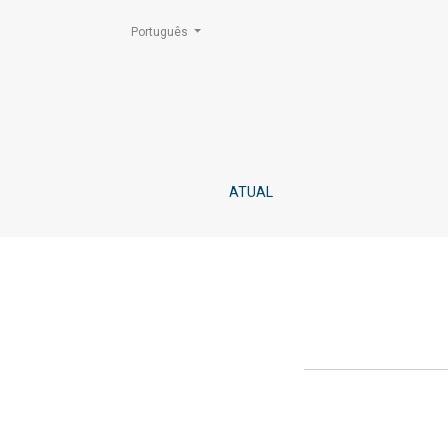
Mudar o idioma. O atual é:
Português
Sobre a Revista
ATUAL