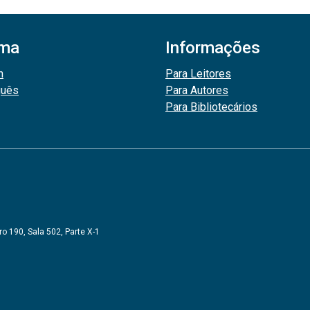
oma
Informações
h
Para Leitores
guês
Para Autores
Para Bibliotecários
o 190, Sala 502, Parte X-1