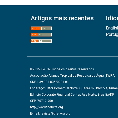
Artigos mais recentes
Idi
Englis
Portu
©2025 TWRA, Todos os direitos reservados.
Associação Aliança Tropical de Pesquisa da Água (TWRA)
CNPJ: 39.904.835/0001-01
Endereço: Setor Comercial Norte, Quadra 02, Bloco A, Númer
Edifício Corporate Financial Center, Asa Norte, Brasília/DF
CEP: 70712-900
http://www.thetwra.org
E-mail: revista@thetwra.org