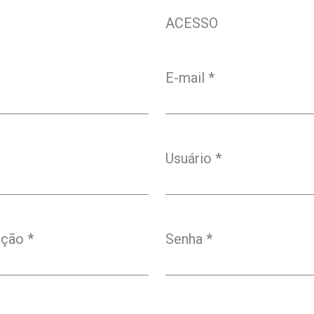
ACESSO
E-mail
*
Obrigatório
Usuário
*
Obrigatório
iação
*
Senha
*
Obrigatório