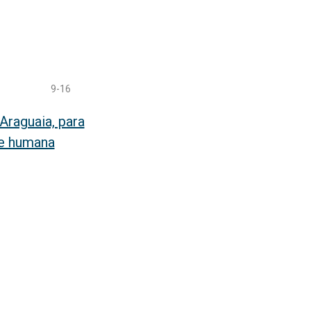
9-16
Araguaia, para
de humana