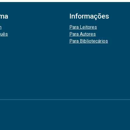
oma
Informações
h
Para Leitores
guês
Para Autores
Para Bibliotecários