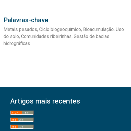
Palavras-chave
Metais pesados
Ciclo biogeoquímico
Bioacumulação
Uso
do solo
Comunidades ribeirinhas
Gestão de bacias
hidrográficas
Artigos mais recentes