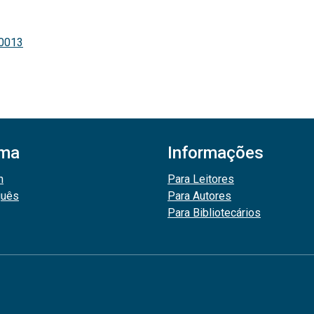
50013
oma
Informações
h
Para Leitores
guês
Para Autores
Para Bibliotecários