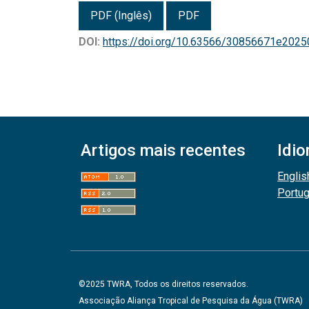
PDF (Inglês)
PDF
DOI:
https://doi.org/10.63566/30856671e202
Artigos mais recentes
Idi
Englis
Portu
©2025 TWRA, Todos os direitos reservados.
Associação Aliança Tropical de Pesquisa da Água (TWRA)