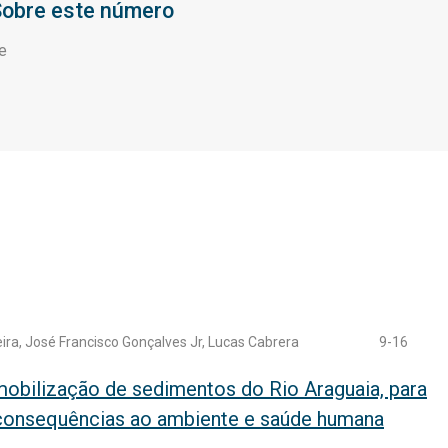
obre este número
e
eira, José Francisco Gonçalves Jr, Lucas Cabrera
9-16
mobilização de sedimentos do Rio Araguaia, para
e consequências ao ambiente e saúde humana