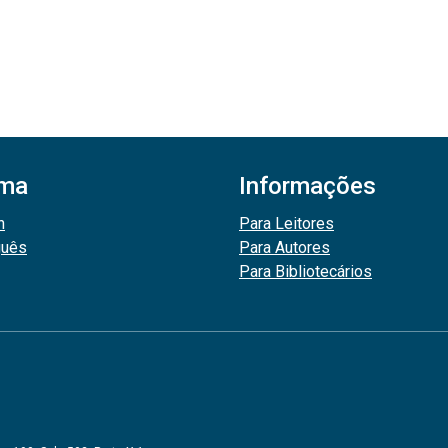
oma
Informações
h
Para Leitores
guês
Para Autores
Para Bibliotecários